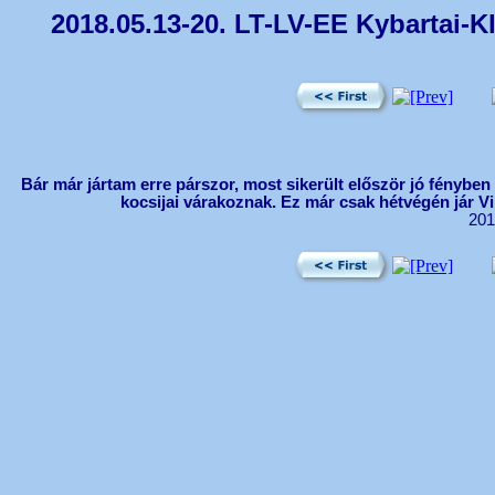
2018.05.13-20. LT-LV-EE Kybartai-K
Bár már jártam erre párszor, most sikerült először jó fényben
kocsijai várakoznak. Ez már csak hétvégén jár V
201