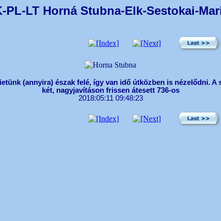
K-PL-LT Horná Stubna-Elk-Sestokai-Mari
etünk (annyira) észak felé, így van idő útközben is nézelődni. A
két, nagyjavításon frissen átesett 736-os
2018:05:11 09:48:23