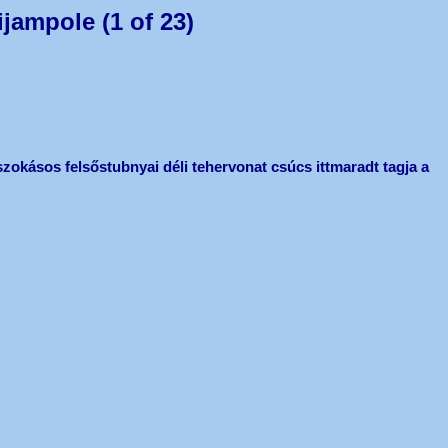
jampole (1 of 23)
 szokásos felsőstubnyai déli tehervonat csúcs ittmaradt tagja a